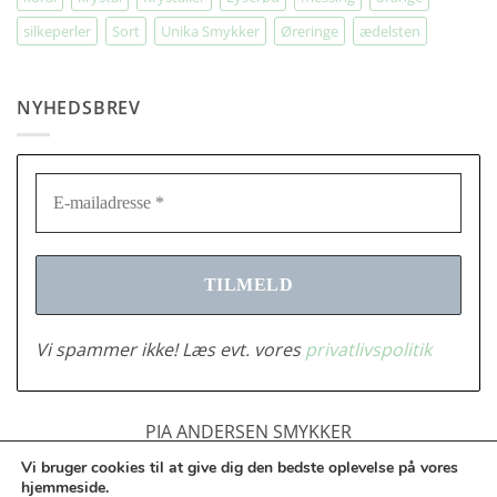
silkeperler
Sort
Unika Smykker
Øreringe
ædelsten
NYHEDSBREV
Vi spammer ikke! Læs evt. vores
privatlivspolitik
PIA ANDERSEN SMYKKER
Tlf.: 2683378 | CVR: 28916701 |
Vi bruger cookies til at give dig den bedste oplevelse på vores
info@piaandersensmykker.dk
hjemmeside.