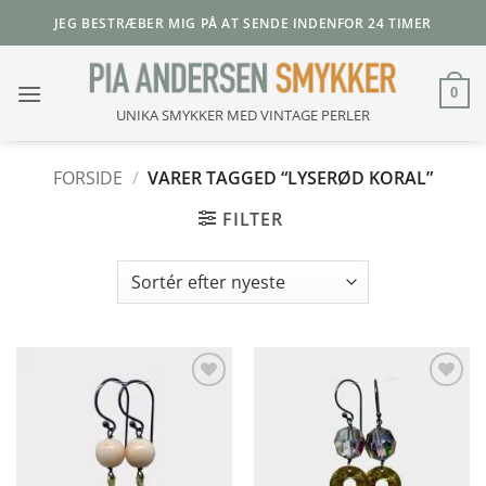
Fortsæt
JEG BESTRÆBER MIG PÅ AT SENDE INDENFOR 24 TIMER
til
indhold
0
UNIKA SMYKKER MED VINTAGE PERLER
FORSIDE
/
VARER TAGGED “LYSERØD KORAL”
FILTER
Add to
Add to
Wishlist
Wishlist