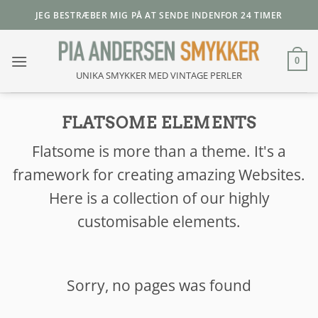
Fortsæt
JEG BESTRÆBER MIG PÅ AT SENDE INDENFOR 24 TIMER
til
indhold
0
UNIKA SMYKKER MED VINTAGE PERLER
FLATSOME ELEMENTS
Flatsome is more than a theme. It's a
framework for creating amazing Websites.
Here is a collection of our highly
customisable elements.
Sorry, no pages was found