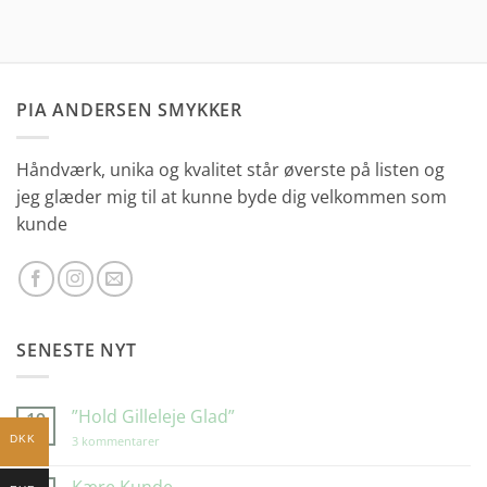
PIA ANDERSEN SMYKKER
Håndværk, unika og kvalitet står øverste på listen og
jeg glæder mig til at kunne byde dig velkommen som
kunde
SENESTE NYT
”Hold Gilleleje Glad”
19
mar
til
DKK
3 kommentarer
”Hold
Gilleleje
Glad”