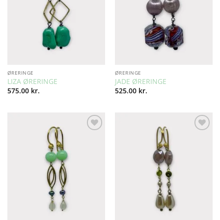
ØRERINGE
ØRERINGE
LIZA ØRERINGE
JADE ØRERINGE
575.00
kr.
525.00
kr.
Add to
Add to
Wishlist
Wishlist