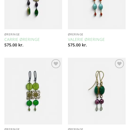
ØRERINGE
ØRERINGE
CARRIE ØRERINGE
VALERIE ØRERINGE
575.00
kr.
575.00
kr.
Add to
Add to
Wishlist
Wishlist
ØRERINGE
ØRERINGE