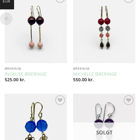
EUR
Add to
Add to
Wishlist
Wishlist
ØRERINGE
ØRERINGE
INGELISE ØRERINGE
MICHELLE ØRERINGE
525.00
kr.
550.00
kr.
Add to
Add to
Wishlist
Wishlist
SOLGT