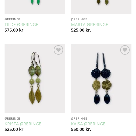
ØRERINGE
ØRERINGE
TILDE ØRERINGE
MARTA ØRERINGE
575.00
kr.
525.00
kr.
Add to
Add to
Wishlist
Wishlist
ØRERINGE
ØRERINGE
KRISTA ØRERINGE
KAJSA ØRERINGE
525.00
kr.
550.00
kr.