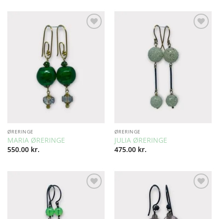
Add to
Add to
Wishlist
Wishlist
ØRERINGE
ØRERINGE
MARIA ØRERINGE
JULIA ØRERINGE
550.00
kr.
475.00
kr.
Add to
Add to
Wishlist
Wishlist