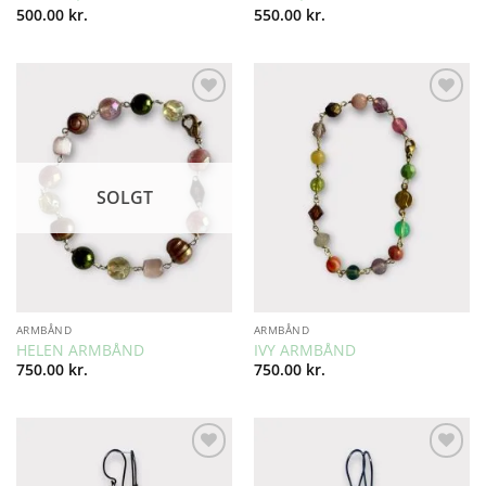
500.00
kr.
550.00
kr.
Add to
Add to
Wishlist
Wishlist
SOLGT
ARMBÅND
ARMBÅND
HELEN ARMBÅND
IVY ARMBÅND
750.00
kr.
750.00
kr.
Add to
Add to