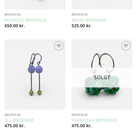
ØRERINGE
ØRERINGE
ROSALISE ØRERINGE
REESE ØRERINGE
650.00
kr.
525.00
kr.
Add to
Add to
Wishlist
Wishlist
SOLGT
ØRERINGE
ØRERINGE
JILL ØRERINGE
FRANCISKA ØRERINGE
475.00
kr.
475.00
kr.