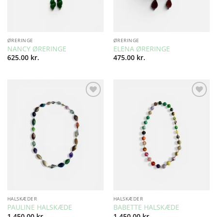
ØRERINGE
ØRERINGE
NANCY ØRERINGE
ELENA ØRERINGE
625.00
kr.
475.00
kr.
Add to
Add to
Wishlist
Wishlist
HALSKÆDER
HALSKÆDER
PAULINE HALSKÆDE
BABETTE HALSKÆDE
1,450.00
kr.
1,450.00
kr.