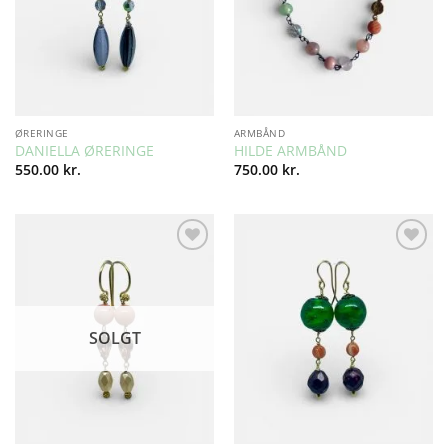
ØRERINGE
ARMBÅND
DANIELLA ØRERINGE
HILDE ARMBÅND
550.00
kr.
750.00
kr.
Add to
Add to
Wishlist
Wishlist
SOLGT