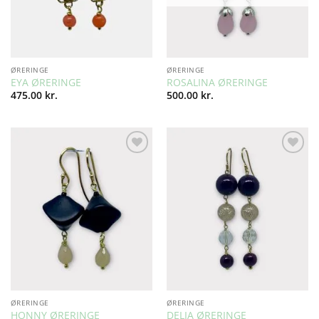
ØRERINGE
ØRERINGE
EYA ØRERINGE
ROSALINA ØRERINGE
475.00
kr.
500.00
kr.
Add to
Add to
Wishlist
Wishlist
ØRERINGE
ØRERINGE
HONNY ØRERINGE
DELIA ØRERINGE