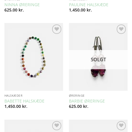
NINNA ØRERINGE
PAULINE HALSKÆDE
625.00
kr.
1,450.00
kr.
Add to
Add to
Wishlist
Wishlist
SOLGT
HALSKÆDER
ØRERINGE
BABETTE HALSKÆDE
BARBIE ØRERINGE
1,450.00
kr.
625.00
kr.