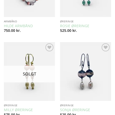
ARMBÅND
ØRERINGE
HILDE ARMBÅND
ROSIE ØRERINGE
750.00
kr.
525.00
kr.
Add to
Add to
Wishlist
Wishlist
SOLGT
ØRERINGE
ØRERINGE
MILLY ØRERINGE
SONJA ØRERINGE
575.00
kr.
525.00
kr.