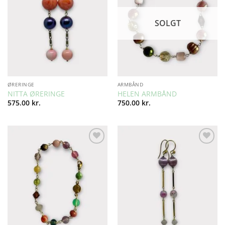
SOLGT
ØRERINGE
ARMBÅND
NITTA ØRERINGE
HELEN ARMBÅND
575.00
kr.
750.00
kr.
Add to
Add to
Wishlist
Wishlist