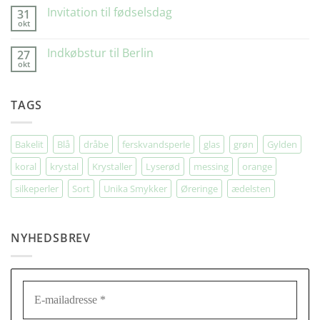
til
Invitation til fødselsdag
31
Kære
okt
Kunde
Ingen
kommentarer
til
Indkøbstur til Berlin
27
Invitation
okt
til
Ingen
fødselsdag
kommentarer
til
Indkøbstur
TAGS
til
Berlin
Bakelit
Blå
dråbe
ferskvandsperle
glas
grøn
Gylden
koral
krystal
Krystaller
Lyserød
messing
orange
silkeperler
Sort
Unika Smykker
Øreringe
ædelsten
NYHEDSBREV