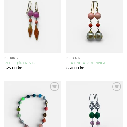
Add to
Add to
Wishlist
Wishlist
ØRERINGE
ØRERINGE
REESE ØRERINGE
LEATRICIA ØRERINGE
525.00
kr.
650.00
kr.
Add to
Add to
Wishlist
Wishlist