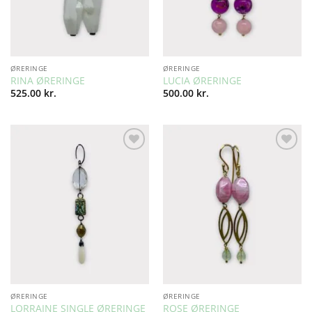
ØRERINGE
ØRERINGE
RINA ØRERINGE
LUCIA ØRERINGE
525.00
kr.
500.00
kr.
Add to
Add to
Wishlist
Wishlist
ØRERINGE
ØRERINGE
LORRAINE SINGLE ØRERINGE
ROSE ØRERINGE