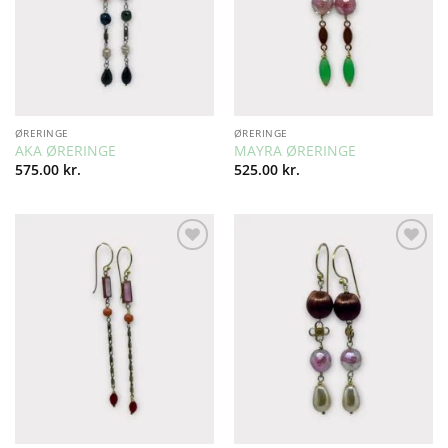
ØRERINGE
ØRERINGE
AKA ØRERINGE
MAYRA ØRERINGE
575.00
kr.
525.00
kr.
Add to
Add to
Wishlist
Wishlist