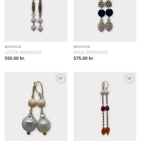
ØRERINGE
ØRERINGE
LOTTA ØRERINGE
MAJA ØRERINGE
550.00
kr.
575.00
kr.
Add to
Add to
Wishlist
Wishlist