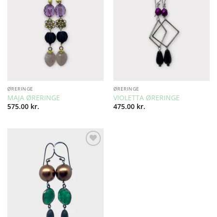
Wishlist
Wishlist
ØRERINGE
ØRERINGE
MAJA ØRERINGE
VIOLETTA ØRERINGE
575.00
kr.
475.00
kr.
Add to
Wishlist