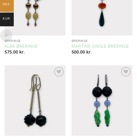
DKK
EUR
ØRERINGE
ØRERINGE
ALBA ØRERINGE
MARTINE SINGLE ØRERINGE
575.00
kr.
500.00
kr.
Add to
Add to
Wishlist
Wishlist