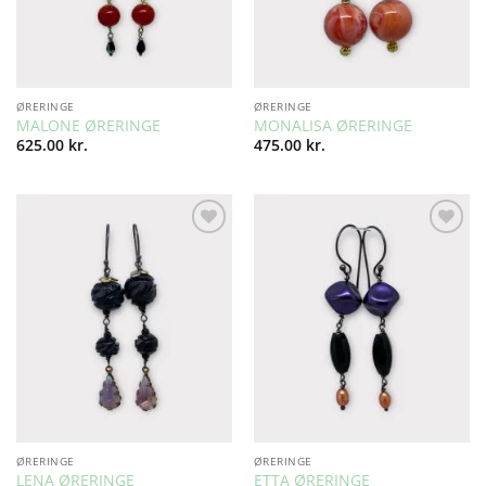
ØRERINGE
ØRERINGE
MALONE ØRERINGE
MONALISA ØRERINGE
625.00
kr.
475.00
kr.
Add to
Add to
Wishlist
Wishlist
ØRERINGE
ØRERINGE
LENA ØRERINGE
ETTA ØRERINGE