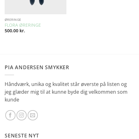
ØRERINGE
FLORA ØRERINGE
500.00
kr.
PIA ANDERSEN SMYKKER
Håndværk, unika og kvalitet står øverste på listen og
jeg glæder mig til at kunne byde dig velkommen som
kunde
SENESTE NYT