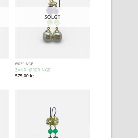
SOLGT
ØRERINGE
ZANRI ØRERINGE
575.00
kr.
to
Add to
ist
Wishlist