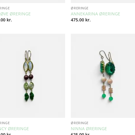
RINGE
ØRERINGE
ØVE ØRERINGE
ANNEKARINA ØRERINGE
.00
kr.
475.00
kr.
Add to
Add 
Wishlist
Wishl
RINGE
ØRERINGE
CY ØRERINGE
NINNA ØRERINGE
.00
kr.
625.00
kr.