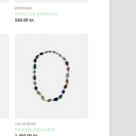
ØRERINGE
ANNELISA ØRERINGE
550.00
kr.
to
Add to
ist
Wishlist
HALSKÆDER
PAULINE HALSKÆDE
1,450.00
kr.