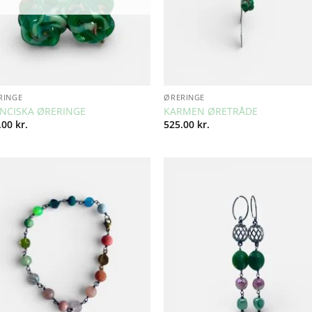
RINGE
ØRERINGE
NCISKA ØRERINGE
KARMEN ØRETRÅDE
.00
kr.
525.00
kr.
Add to
Add 
Wishlist
Wishl