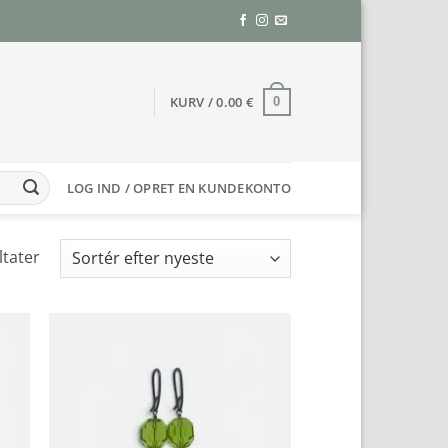
KURV /
0.00
€
0
LOG IND / OPRET EN KUNDEKONTO
Sorteret
ltater
efter
seneste
to
Add to
ist
Wishlist