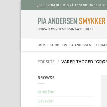
Fortsæt
JEG BESTRÆBER MIG PÅ AT SENDE INDENFOR 
til
indhold
UNIKA SMYKKER MED VINTAGE PERLER
HOME
SHOP
OM PIA ANDERSEN
FORHA
FORSIDE
/
VARER TAGGED “GRØ
BROWSE
Armbånd
Gavekort