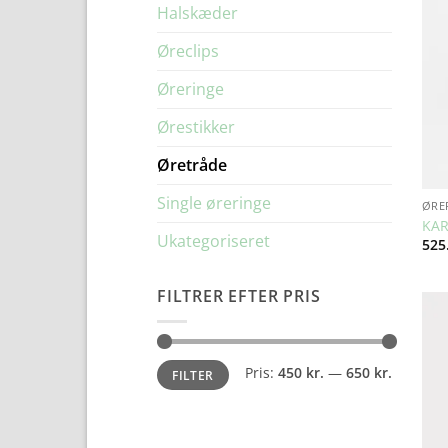
Halskæder
Øreclips
Øreringe
Ørestikker
Øretråde
Single øreringe
ØRE
KA
Ukategoriseret
525
FILTRER EFTER PRIS
Mindste
Højeste
Pris:
450 kr.
—
650 kr.
FILTER
pris
pris