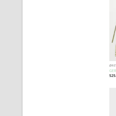
ØRE
GER
525