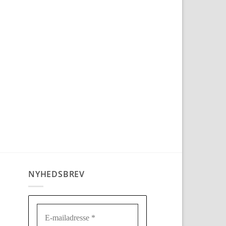
NYHEDSBREV