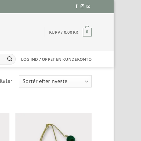
KURV /
0.00
KR.
0
LOG IND / OPRET EN KUNDEKONTO
Sorteret
ltater
efter
seneste
to
Add to
ist
Wishlist