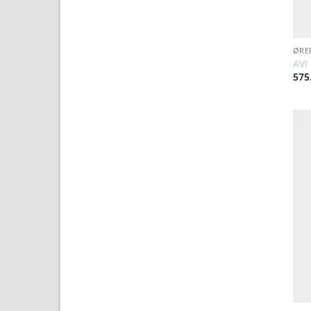
ØRE
AVI
575