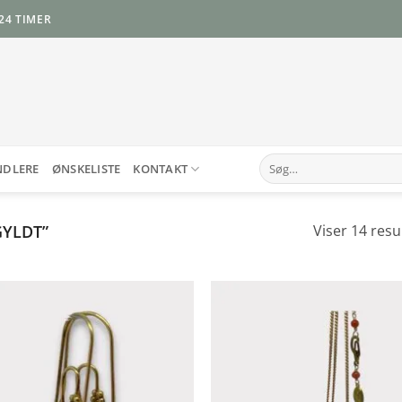
24 TIMER
Søg
NDLERE
ØNSKELISTE
KONTAKT
efter:
YLDT”
Viser 14 resu
Add to
Add 
Wishlist
Wishl