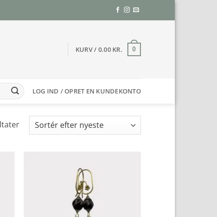
KURV /
0.00
KR.
0
LOG IND / OPRET EN KUNDEKONTO
Sorteret
ltater
efter
seneste
to
Add to
ist
Wishlist