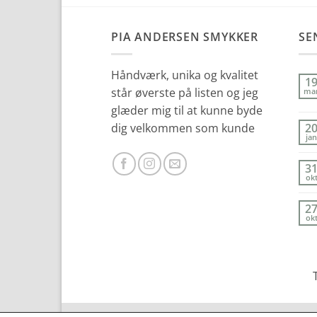
PIA ANDERSEN SMYKKER
SE
Håndværk, unika og kvalitet
1
står øverste på listen og jeg
ma
glæder mig til at kunne byde
dig velkommen som kunde
2
jan
3
ok
2
ok