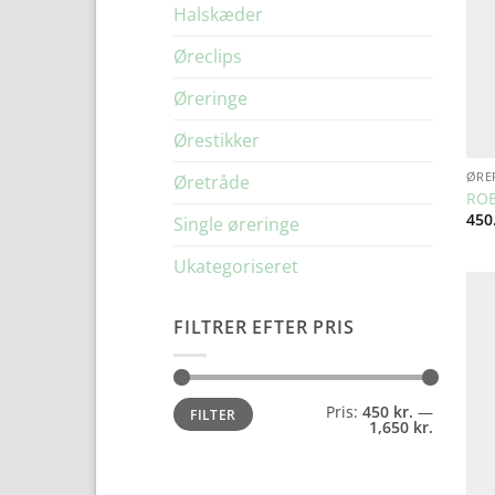
Halskæder
Øreclips
Øreringe
Ørestikker
ØRE
Øretråde
ROB
450
Single øreringe
Ukategoriseret
FILTRER EFTER PRIS
Mindste
Højeste
Pris:
450 kr.
—
FILTER
pris
pris
1,650 kr.