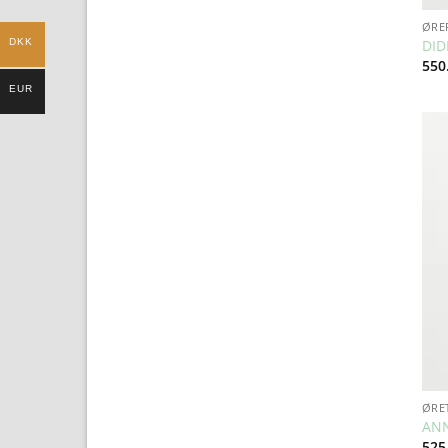
ØRE
DKK
DID
550
EUR
ØRE
AN
525