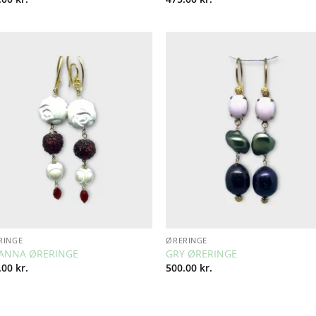
Add to
Add 
Wishlist
Wishl
RINGE
ØRERINGE
ANNA ØRERINGE
GRY ØRERINGE
.00
kr.
500.00
kr.