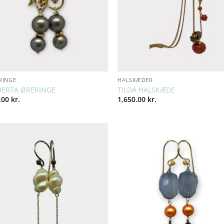
RINGE
HALSKÆDER
ERTA ØRERINGE
TILDA HALSKÆDE
.00
kr.
1,650.00
kr.
Add to
Add 
Wishlist
Wishl