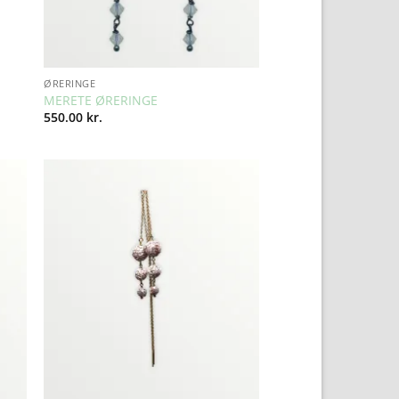
ØRERINGE
MERETE ØRERINGE
550.00
kr.
to
Add to
ist
Wishlist