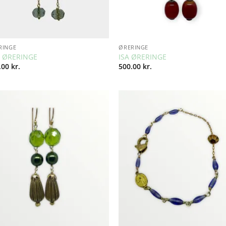
RINGE
ØRERINGE
 ØRERINGE
ISA ØRERINGE
.00
kr.
500.00
kr.
Add to
Add 
Wishlist
Wishl