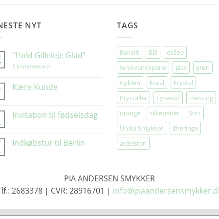
NESTE NYT
TAGS
Bakelit
Blå
dråbe
”Hold Gilleleje Glad”
9
r
til
3 kommentarer
ferskvandsperle
glas
grøn
”Hold
Gilleleje
Gylden
koral
krystal
Glad”
Kære Kunde
0
Krystaller
Lyserød
messing
Ingen
kommentarer
til
orange
silkeperler
Sort
Invitation til fødselsdag
1
Kære
t
Kunde
Ingen
Unika Smykker
Øreringe
kommentarer
til
Indkøbstur til Berlin
7
ædelsten
Invitation
t
til
Ingen
fødselsdag
kommentarer
til
Indkøbstur
PIA ANDERSEN SMYKKER
til
Berlin
Tlf.: 2683378 | CVR: 28916701 |
info@piaandersensmykker.d