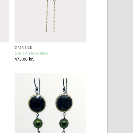
ØRERINGE
GRETA ØRERINGE
475.00
kr.
to
Add to
ist
Wishlist