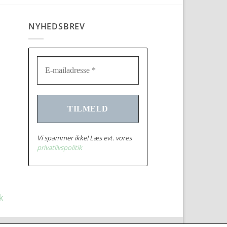
NYHEDSBREV
Vi spammer ikke! Læs evt. vores
privatlivspolitik
k