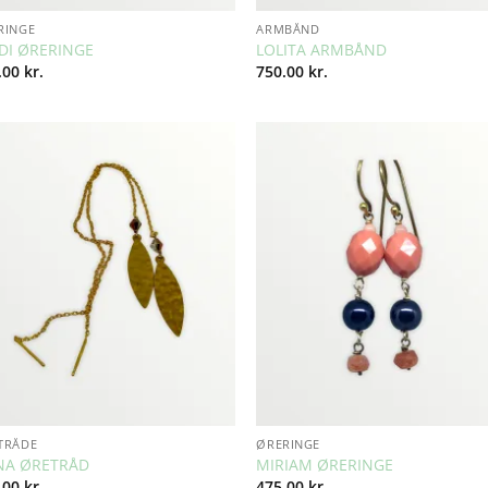
RINGE
ARMBÅND
DI ØRERINGE
LOLITA ARMBÅND
.00
kr.
750.00
kr.
Add to
Add 
Wishlist
Wishl
TRÅDE
ØRERINGE
NA ØRETRÅD
MIRIAM ØRERINGE
.00
kr.
475.00
kr.