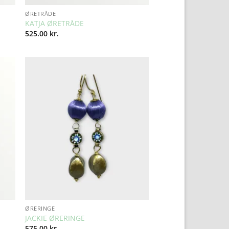
ØRETRÅDE
KATJA ØRETRÅDE
525.00
kr.
to
Add to
ist
Wishlist
ØRERINGE
JACKIE ØRERINGE
575.00
kr.