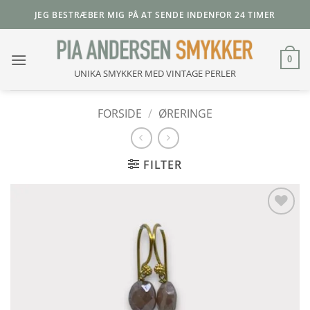
Fortsæt
JEG BESTRÆBER MIG PÅ AT SENDE INDENFOR 24 TIMER
til
indhold
0
UNIKA SMYKKER MED VINTAGE PERLER
FORSIDE
/
ØRERINGE
FILTER
Add to
Wishlist