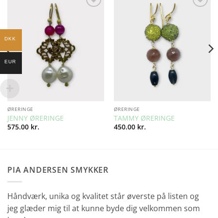
Add to
Add to
Wishlist
Wishlist
DKK
EUR
ØRERINGE
ØRERINGE
JENNY ØRERINGE
TAMMY ØRERINGE
575.00
kr.
450.00
kr.
PIA ANDERSEN SMYKKER
Håndværk, unika og kvalitet står øverste på listen og
jeg glæder mig til at kunne byde dig velkommen som