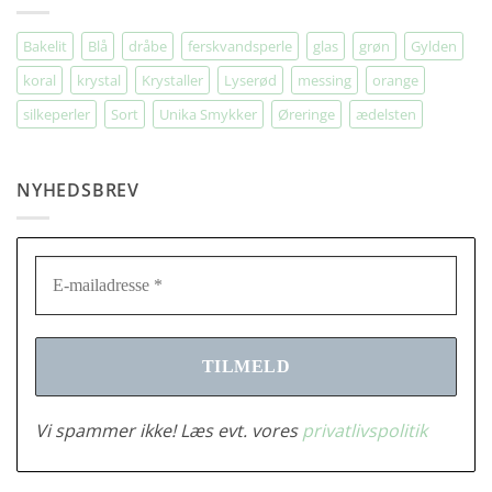
Bakelit
Blå
dråbe
ferskvandsperle
glas
grøn
Gylden
koral
krystal
Krystaller
Lyserød
messing
orange
silkeperler
Sort
Unika Smykker
Øreringe
ædelsten
NYHEDSBREV
Vi spammer ikke! Læs evt. vores
privatlivspolitik