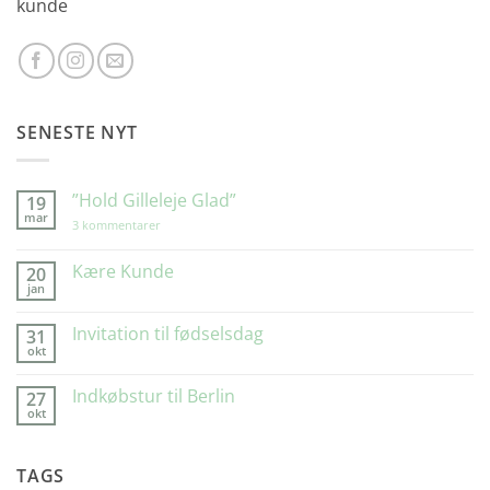
kunde
SENESTE NYT
”Hold Gilleleje Glad”
19
mar
til
3 kommentarer
”Hold
Gilleleje
Glad”
Kære Kunde
20
jan
Ingen
kommentarer
til
Invitation til fødselsdag
31
Kære
okt
Kunde
Ingen
kommentarer
til
Indkøbstur til Berlin
27
Invitation
okt
til
Ingen
fødselsdag
kommentarer
til
Indkøbstur
TAGS
til
Berlin