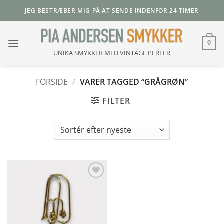
Fortsæt
JEG BESTRÆBER MIG PÅ AT SENDE INDENFOR 24 TIMER
til
indhold
0
UNIKA SMYKKER MED VINTAGE PERLER
FORSIDE
/
VARER TAGGED “GRÅGRØN”
FILTER
Add to
Wishlist