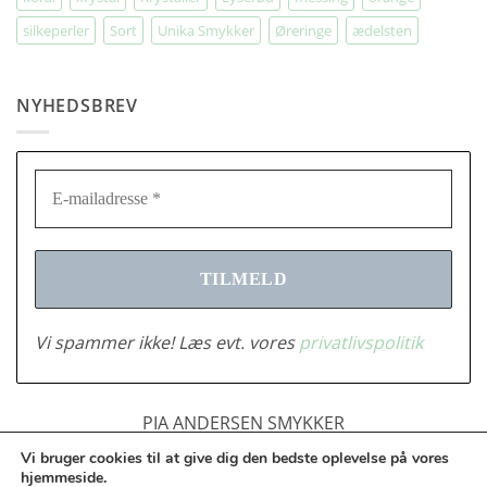
silkeperler
Sort
Unika Smykker
Øreringe
ædelsten
NYHEDSBREV
Vi spammer ikke! Læs evt. vores
privatlivspolitik
PIA ANDERSEN SMYKKER
Tlf.: 2683378 | CVR: 28916701 |
Vi bruger cookies til at give dig den bedste oplevelse på vores
info@piaandersensmykker.dk
hjemmeside.