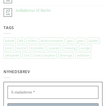
okt
Kunde
Ingen
kommentarer
til
Indkøbstur til Berlin
27
Invitation
okt
til
Ingen
fødselsdag
kommentarer
til
Indkøbstur
TAGS
til
Berlin
Bakelit
Blå
dråbe
ferskvandsperle
glas
grøn
Gylden
koral
krystal
Krystaller
Lyserød
messing
orange
silkeperler
Sort
Unika Smykker
Øreringe
ædelsten
NYHEDSBREV