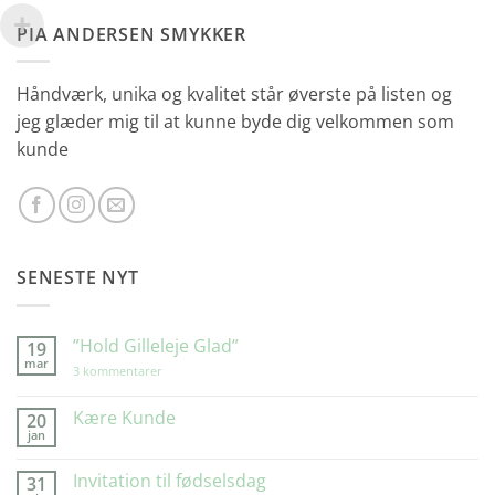
PIA ANDERSEN SMYKKER
Håndværk, unika og kvalitet står øverste på listen og
jeg glæder mig til at kunne byde dig velkommen som
kunde
SENESTE NYT
”Hold Gilleleje Glad”
19
mar
til
3 kommentarer
”Hold
Gilleleje
Glad”
Kære Kunde
20
jan
Ingen
kommentarer
til
Invitation til fødselsdag
31
Kære