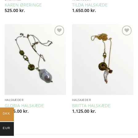
KAREN ØRERINGE
TILDA HALSKÆDE
525.00
kr.
1,650.00
kr.
Add to
Add to
Wishlist
Wishlist
HALSKÆDER
HALSKÆDER
GLORIA HALSKÆDE
BRITTA HALSKÆDE
1,125.00
kr.
1,125.00
kr.
DKK
EUR