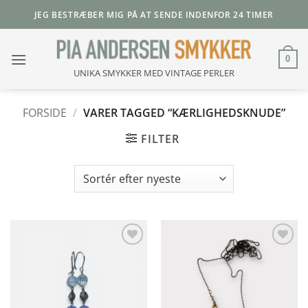
Fortsæt
JEG BESTRÆBER MIG PÅ AT SENDE INDENFOR 24 TIMER
til
indhold
0
UNIKA SMYKKER MED VINTAGE PERLER
FORSIDE
/
VARER TAGGED “KÆRLIGHEDSKNUDE”
FILTER
Add to
Add to
Wishlist
Wishlist