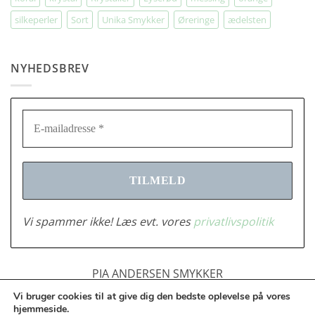
silkeperler
Sort
Unika Smykker
Øreringe
ædelsten
NYHEDSBREV
Vi spammer ikke! Læs evt. vores
privatlivspolitik
PIA ANDERSEN SMYKKER
Tlf.: 2683378 | CVR: 28916701 |
Vi bruger cookies til at give dig den bedste oplevelse på vores
info@piaandersensmykker.dk
hjemmeside.