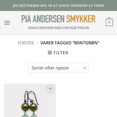
Fortsæt
JEG BESTRÆBER MIG PÅ AT SENDE INDENFOR 24 TIMER
til
indhold
0
UNIKA SMYKKER MED VINTAGE PERLER
FORSIDE
/
VARER TAGGED “MINTGRØN”
FILTER
Add to
Wishlist