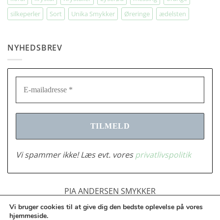
silkeperler
Sort
Unika Smykker
Øreringe
ædelsten
NYHEDSBREV
Vi spammer ikke! Læs evt. vores
privatlivspolitik
PIA ANDERSEN SMYKKER
Tlf.: 2683378 | CVR: 28916701 |
Vi bruger cookies til at give dig den bedste oplevelse på vores
info@piaandersensmykker.dk
hjemmeside.