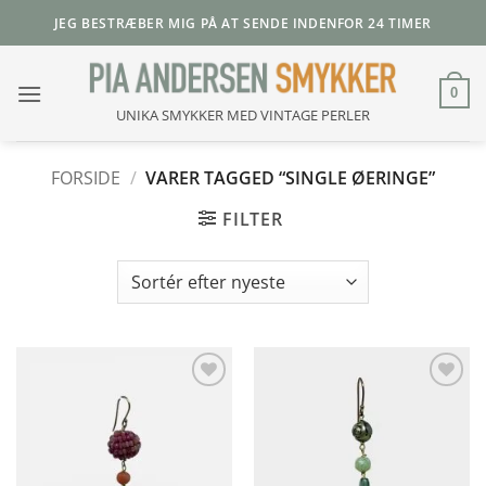
Fortsæt
JEG BESTRÆBER MIG PÅ AT SENDE INDENFOR 24 TIMER
til
indhold
0
UNIKA SMYKKER MED VINTAGE PERLER
FORSIDE
/
VARER TAGGED “SINGLE ØERINGE”
FILTER
Add to
Add to
Wishlist
Wishlist