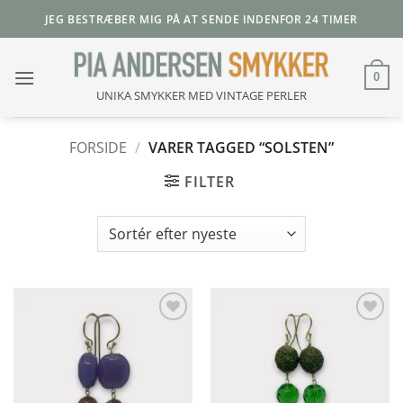
Fortsæt
JEG BESTRÆBER MIG PÅ AT SENDE INDENFOR 24 TIMER
til
indhold
0
UNIKA SMYKKER MED VINTAGE PERLER
FORSIDE
/
VARER TAGGED “SOLSTEN”
FILTER
Add to
Add to
Wishlist
Wishlist