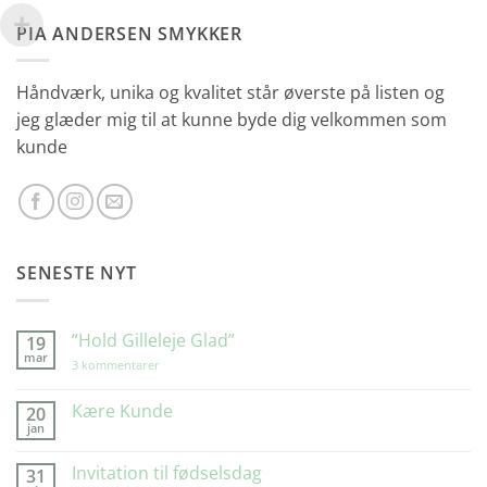
PIA ANDERSEN SMYKKER
Håndværk, unika og kvalitet står øverste på listen og
jeg glæder mig til at kunne byde dig velkommen som
kunde
SENESTE NYT
”Hold Gilleleje Glad”
19
mar
til
3 kommentarer
”Hold
Gilleleje
Glad”
Kære Kunde
20
jan
Ingen
kommentarer
til
Invitation til fødselsdag
31
Kære