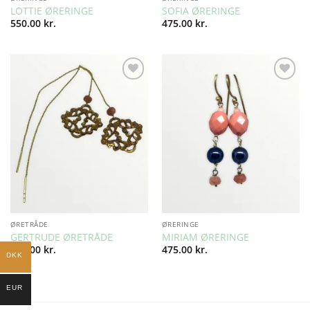
LOTTIE ØRERINGE
SOFIA ØRERINGE
550.00
kr.
475.00
kr.
Add to
Add to
Wishlist
Wishlist
ØRETRÅDE
ØRERINGE
GERTRUDE ØRETRÅDE
MIRIAM ØRERINGE
525.00
kr.
475.00
kr.
DKK
EUR