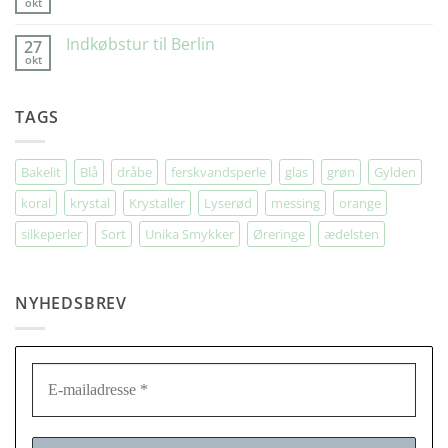
okt
Kunde
Ingen
kommentarer
til
Indkøbstur til Berlin
27
Invitation
okt
til
Ingen
fødselsdag
kommentarer
til
Indkøbstur
TAGS
til
Berlin
Bakelit
Blå
dråbe
ferskvandsperle
glas
grøn
Gylden
koral
krystal
Krystaller
Lyserød
messing
orange
silkeperler
Sort
Unika Smykker
Øreringe
ædelsten
NYHEDSBREV