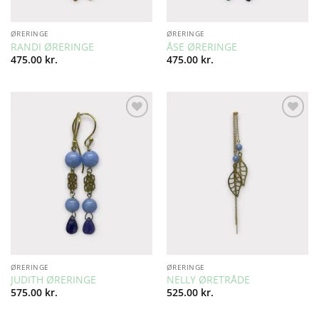
ØRERINGE
ØRERINGE
RANDI ØRERINGE
ÅSE ØRERINGE
475.00
kr.
475.00
kr.
Add to
Add to
Wishlist
Wishlist
ØRERINGE
ØRERINGE
JUDITH ØRERINGE
NELLY ØRETRÅDE
575.00
kr.
525.00
kr.