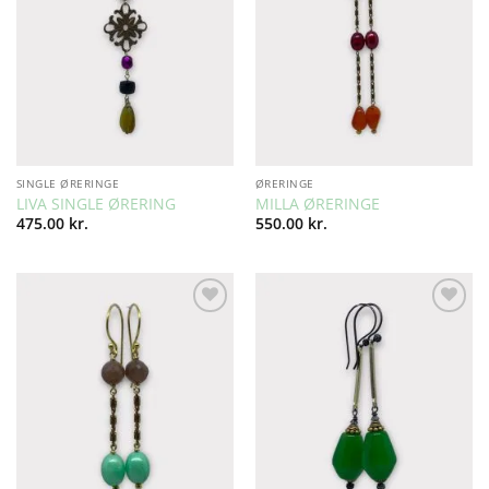
SINGLE ØRERINGE
ØRERINGE
LIVA SINGLE ØRERING
MILLA ØRERINGE
475.00
kr.
550.00
kr.
Add to
Add to
Wishlist
Wishlist