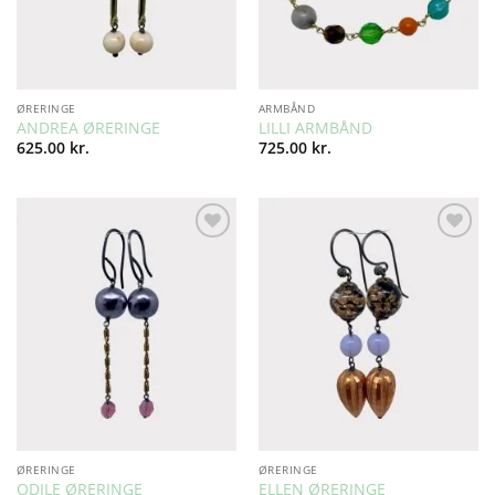
ØRERINGE
ARMBÅND
ANDREA ØRERINGE
LILLI ARMBÅND
625.00
kr.
725.00
kr.
Add to
Add to
Wishlist
Wishlist
ØRERINGE
ØRERINGE
ODILE ØRERINGE
ELLEN ØRERINGE