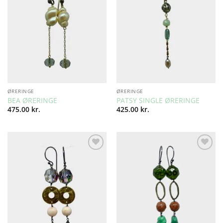
Wishlist
Wishlist
ØRERINGE
ØRERINGE
BEA ØRERINGE
PATSY SINGLE ØRERINGE
475.00
kr.
425.00
kr.
Add to
Add to
Wishlist
Wishlist