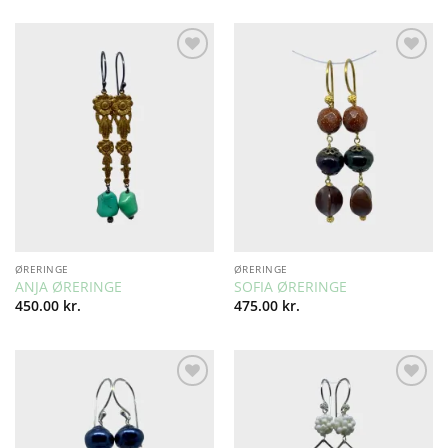
Add to
Add to
Wishlist
Wishlist
ØRERINGE
ØRERINGE
ANJA ØRERINGE
SOFIA ØRERINGE
450.00
kr.
475.00
kr.
Add to
Add to
Wishlist
Wishlist