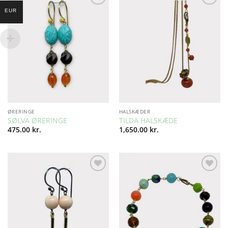
EUR
Add to
Add to
Wishlist
Wishlist
ØRERINGE
HALSKÆDER
SØLVA ØRERINGE
TILDA HALSKÆDE
475.00
kr.
1,650.00
kr.
Add to
Add to
Wishlist
Wishlist