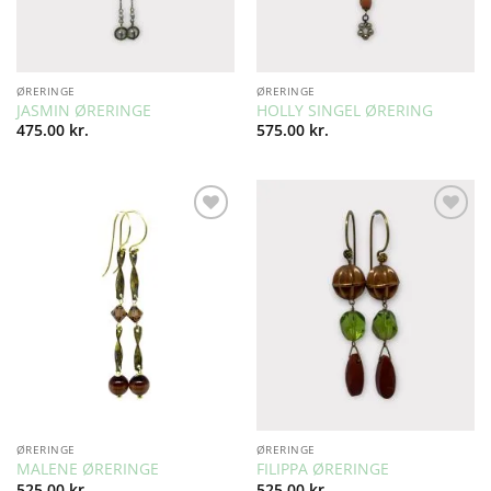
ØRERINGE
ØRERINGE
JASMIN ØRERINGE
HOLLY SINGEL ØRERING
475.00
kr.
575.00
kr.
Add to
Add to
Wishlist
Wishlist
ØRERINGE
ØRERINGE
MALENE ØRERINGE
FILIPPA ØRERINGE
525.00
kr.
525.00
kr.