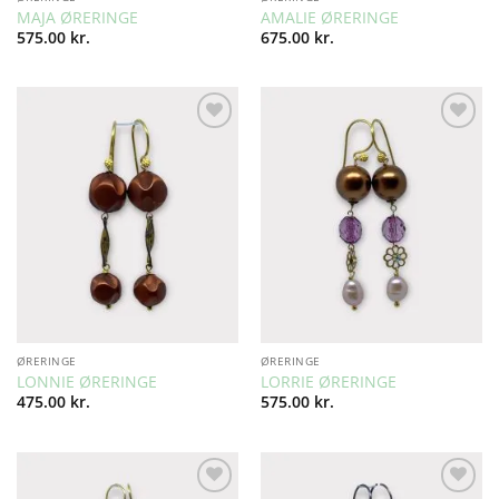
MAJA ØRERINGE
AMALIE ØRERINGE
575.00
kr.
675.00
kr.
Add to
Add to
Wishlist
Wishlist
ØRERINGE
ØRERINGE
LONNIE ØRERINGE
LORRIE ØRERINGE
475.00
kr.
575.00
kr.