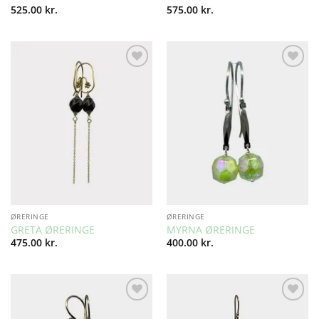
525.00
kr.
575.00
kr.
Add to
Add to
Wishlist
Wishlist
ØRERINGE
ØRERINGE
GRETA ØRERINGE
MYRNA ØRERINGE
475.00
kr.
400.00
kr.
Add to
Add to