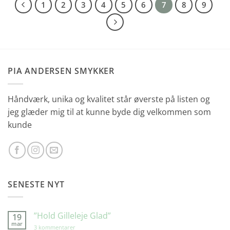
1
2
3
4
5
6
7
8
9
PIA ANDERSEN SMYKKER
Håndværk, unika og kvalitet står øverste på listen og
jeg glæder mig til at kunne byde dig velkommen som
kunde
SENESTE NYT
”Hold Gilleleje Glad”
19
mar
til
3 kommentarer