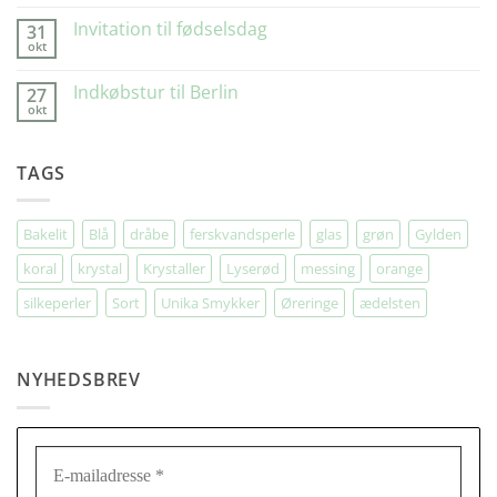
kommentarer
til
Invitation til fødselsdag
31
Kære
okt
Kunde
Ingen
kommentarer
til
Indkøbstur til Berlin
27
Invitation
okt
til
Ingen
fødselsdag
kommentarer
til
Indkøbstur
TAGS
til
Berlin
Bakelit
Blå
dråbe
ferskvandsperle
glas
grøn
Gylden
koral
krystal
Krystaller
Lyserød
messing
orange
silkeperler
Sort
Unika Smykker
Øreringe
ædelsten
NYHEDSBREV