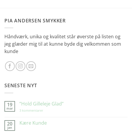
PIA ANDERSEN SMYKKER
Håndværk, unika og kvalitet står øverste på listen og
jeg glæder mig til at kunne byde dig velkommen som
kunde
SENESTE NYT
”Hold Gilleleje Glad”
19
mar
til
3 kommentarer
”Hold
Gilleleje
Glad”
Kære Kunde
20
jan
Ingen