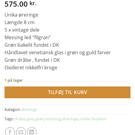
575.00
kr.
Unika øreringe
Længde 8 cm
5 x vintage dele
Messing led “filgran”
Grøn bakelit fundet i DK
Håndlavet venetiansk glas i grøn og guld farver
Grøn dråbe , fundet i DK
Oxideret nikkelfri kroge
1 på lager
TILFØJ TIL KURV
Kategori:
Øreringe
Tags:
dråbe
,
glas
,
grøn
,
messing
,
Øreringe
,
Unika Smykker