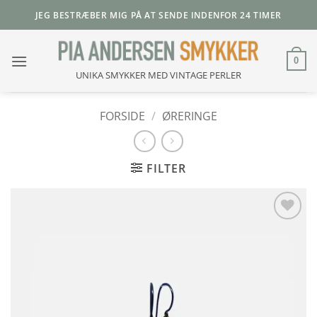
Fortsæt
JEG BESTRÆBER MIG PÅ AT SENDE INDENFOR 24 TIMER
til
indhold
0
UNIKA SMYKKER MED VINTAGE PERLER
FORSIDE
/
ØRERINGE
FILTER
Add to
Wishlist