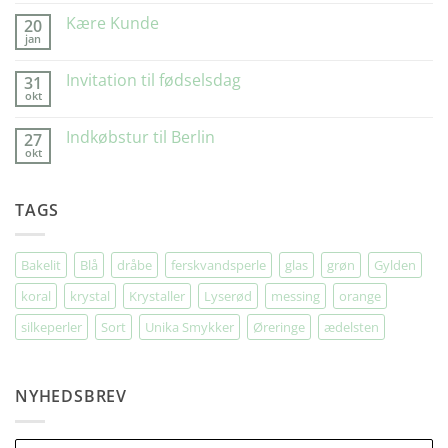
Gilleleje
Glad”
Kære Kunde
20
jan
Ingen
kommentarer
til
Invitation til fødselsdag
31
Kære
okt
Kunde
Ingen
kommentarer
til
Indkøbstur til Berlin
27
Invitation
okt
til
Ingen
fødselsdag
kommentarer
til
Indkøbstur
TAGS
til
Berlin
Bakelit
Blå
dråbe
ferskvandsperle
glas
grøn
Gylden
koral
krystal
Krystaller
Lyserød
messing
orange
silkeperler
Sort
Unika Smykker
Øreringe
ædelsten
NYHEDSBREV