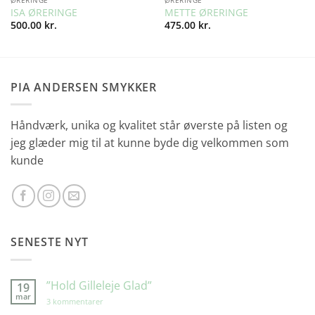
ISA ØRERINGE
METTE ØRERINGE
500.00
kr.
475.00
kr.
PIA ANDERSEN SMYKKER
Håndværk, unika og kvalitet står øverste på listen og
jeg glæder mig til at kunne byde dig velkommen som
kunde
SENESTE NYT
”Hold Gilleleje Glad”
19
mar
til
3 kommentarer
”Hold