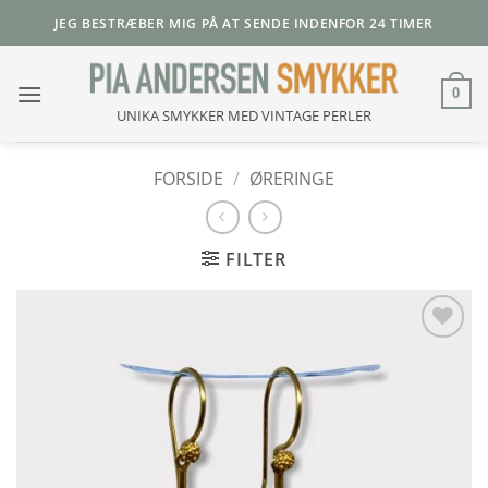
Fortsæt
JEG BESTRÆBER MIG PÅ AT SENDE INDENFOR 24 TIMER
til
indhold
0
UNIKA SMYKKER MED VINTAGE PERLER
FORSIDE
/
ØRERINGE
FILTER
Add to
Wishlist