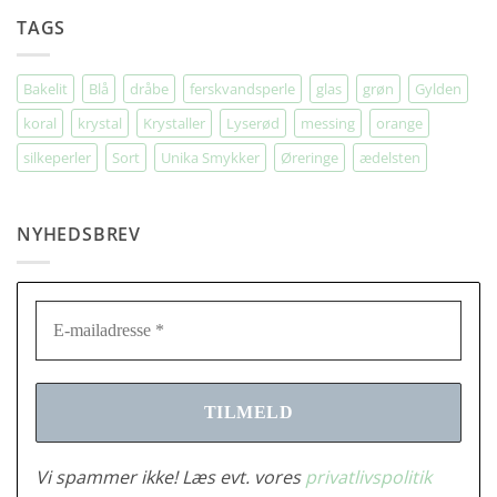
Indkøbstur
TAGS
til
Berlin
Bakelit
Blå
dråbe
ferskvandsperle
glas
grøn
Gylden
koral
krystal
Krystaller
Lyserød
messing
orange
silkeperler
Sort
Unika Smykker
Øreringe
ædelsten
NYHEDSBREV
Vi spammer ikke! Læs evt. vores
privatlivspolitik