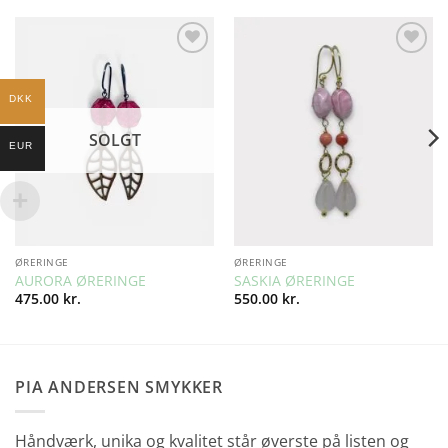
Add to
Add to
Wishlist
Wishlist
DKK
SOLGT
EUR
ØRERINGE
ØRERINGE
AURORA ØRERINGE
SASKIA ØRERINGE
475.00
kr.
550.00
kr.
PIA ANDERSEN SMYKKER
Håndværk, unika og kvalitet står øverste på listen og