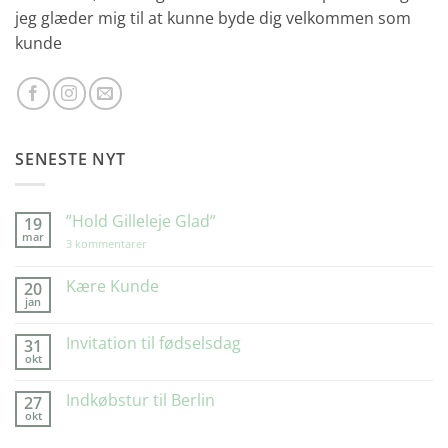
jeg glæder mig til at kunne byde dig velkommen som
kunde
SENESTE NYT
”Hold Gilleleje Glad”
19
mar
til
3 kommentarer
”Hold
Gilleleje
Glad”
Kære Kunde
20
jan
Ingen
kommentarer
til
Invitation til fødselsdag
31
Kære
okt
Kunde
Ingen
kommentarer
til
Indkøbstur til Berlin
27
Invitation
okt
til
Ingen
fødselsdag
kommentarer
til