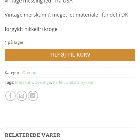
vintage messing led , fra USA
Vintage merskum ?, meget let materiale , fundet i DK
forgyldt nikkelfri kroge
1 på lager
TILFØJ TIL KURV
Kategori:
Øreringe
Tags:
Merskum
,
Øreringe
,
Perler
,
Unika Smykker
RELATEREDE VARER