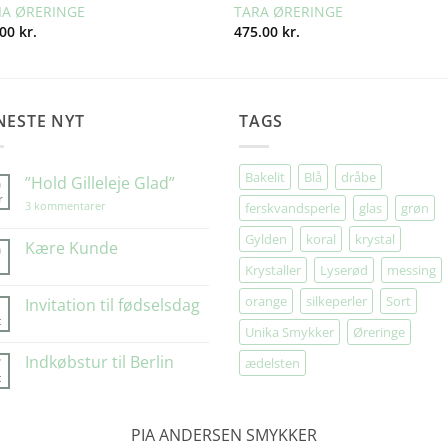
IA ØRERINGE
TARA ØRERINGE
.00
kr.
475.00
kr.
NESTE NYT
TAGS
Bakelit
Blå
dråbe
”Hold Gilleleje Glad”
9
r
til
3 kommentarer
ferskvandsperle
glas
grøn
”Hold
Gilleleje
Gylden
koral
krystal
Glad”
Kære Kunde
0
Krystaller
Lyserød
messing
Ingen
kommentarer
til
orange
silkeperler
Sort
Invitation til fødselsdag
1
Kære
t
Kunde
Ingen
Unika Smykker
Øreringe
kommentarer
til
Indkøbstur til Berlin
7
ædelsten
Invitation
t
til
Ingen
fødselsdag
kommentarer
til
Indkøbstur
PIA ANDERSEN SMYKKER
til
Berlin