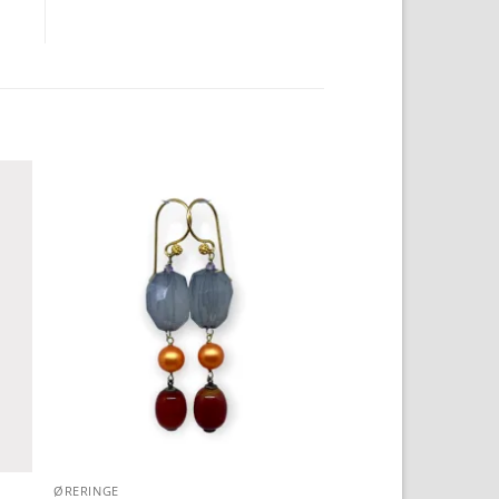
to
Add to
ist
Wishlist
ØRERINGE