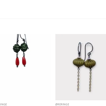
Add to
Add 
Wishlist
Wishl
RINGE
ØRERINGE