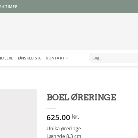
24 TIMER
Søg
NDLERE
ØNSKELISTE
KONTAKT
efter:
BOEL ØRERINGE
Add to
625.00
Wishlist
kr.
Unika øreringe
Længde 8,3 cm