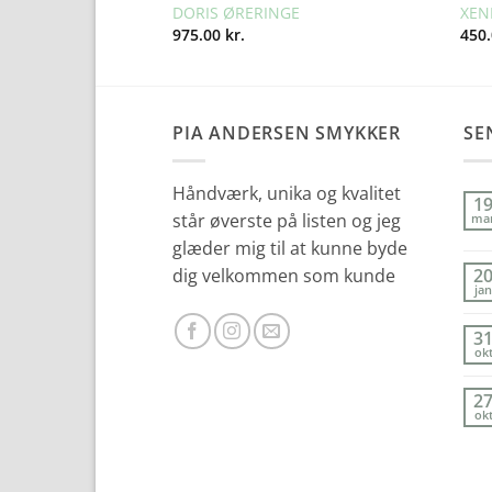
E
DORIS ØRERINGE
XEN
975.00
kr.
450
PIA ANDERSEN SMYKKER
SE
Håndværk, unika og kvalitet
1
står øverste på listen og jeg
ma
glæder mig til at kunne byde
dig velkommen som kunde
2
jan
3
ok
2
ok