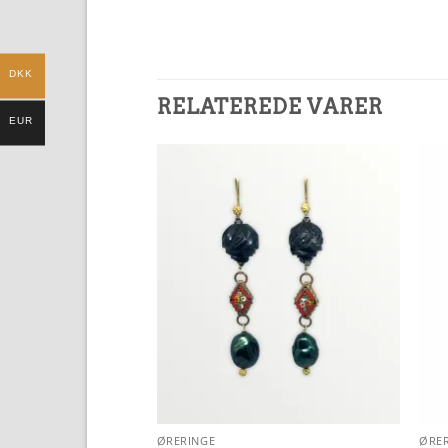
DKK
RELATEREDE VARER
EUR
Add to
Add to
Wishlist
Wishlist
ØRERINGE
ØRE