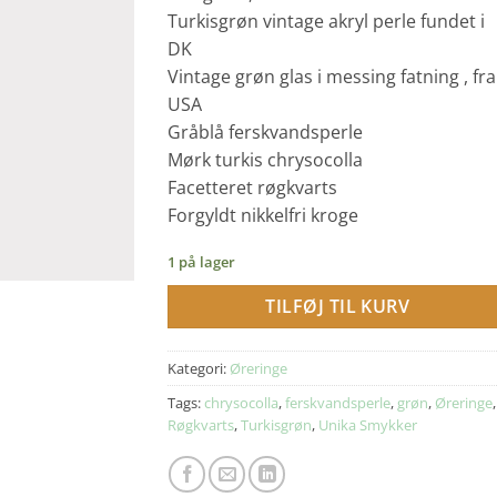
Turkisgrøn vintage akryl perle fundet i
DK
Vintage grøn glas i messing fatning , fra
USA
Gråblå ferskvandsperle
Mørk turkis chrysocolla
Facetteret røgkvarts
Forgyldt nikkelfri kroge
1 på lager
TILFØJ TIL KURV
Kategori:
Øreringe
Tags:
chrysocolla
,
ferskvandsperle
,
grøn
,
Øreringe
,
Røgkvarts
,
Turkisgrøn
,
Unika Smykker