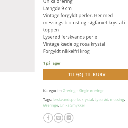
Unika ørering
Længde 9 cm
Vintage forgyldt perler. Her med
messings blomst og røgfarvet krystal i
toppen
Lyserød ferskvands perle
Vintage kæde og rosa krystal
Forgyldt nikkelfri krog
1 på lager
TILFØJ TIL KURV
Kategorier:
Øreringe
,
Single øreringe
Tags:
ferskvandsperle
,
krystal
,
Lyserød
,
messing
,
Øreringe
,
Unika Smykker