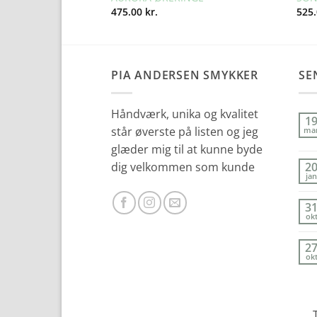
475.00
kr.
525
PIA ANDERSEN SMYKKER
SE
Håndværk, unika og kvalitet
1
står øverste på listen og jeg
ma
glæder mig til at kunne byde
dig velkommen som kunde
2
jan
3
ok
2
ok