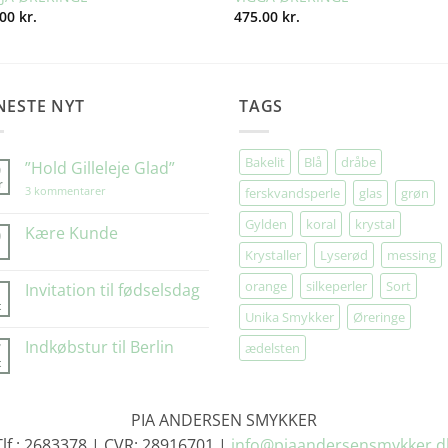
.00
kr.
475.00
kr.
NESTE NYT
TAGS
Bakelit
Blå
dråbe
”Hold Gilleleje Glad”
9
r
til
3 kommentarer
ferskvandsperle
glas
grøn
”Hold
Gilleleje
Gylden
koral
krystal
Glad”
Kære Kunde
0
Krystaller
Lyserød
messing
Ingen
kommentarer
til
orange
silkeperler
Sort
Invitation til fødselsdag
1
Kære
t
Kunde
Ingen
Unika Smykker
Øreringe
kommentarer
til
Indkøbstur til Berlin
7
ædelsten
Invitation
t
til
Ingen
fødselsdag
kommentarer
til
Indkøbstur
PIA ANDERSEN SMYKKER
til
Berlin
Tlf.: 2683378 | CVR: 28916701 |
info@piaandersensmykker.d