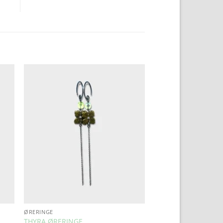
to
Add to
ist
Wishlist
ØRERINGE
THYRA ØRERINGE