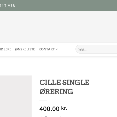
24 TIMER
Søg
NDLERE
ØNSKELISTE
KONTAKT
efter:
CILLE SINGLE
ØRERING
Add to
Wishlist
400.00
kr.