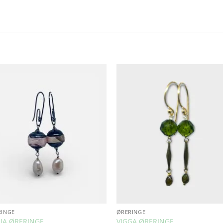
Add to
Add 
Wishlist
Wishl
RINGE
ØRERINGE
JA ØRERINGE
VIGGA ØRERINGE