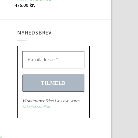
475.00
kr.
NYHEDSBREV
Vi spammer ikke! Læs evt. vores
privatlivspolitik
k