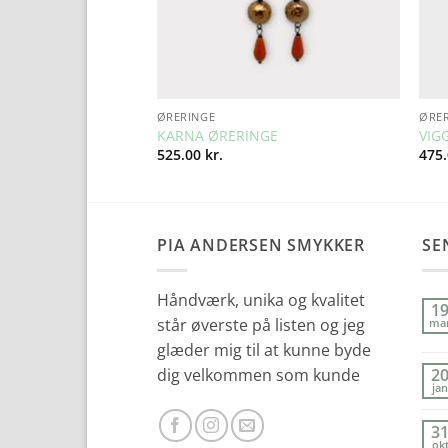
ØRERINGE
ØRE
GE
KARNA ØRERINGE
VIG
525.00
kr.
475
PIA ANDERSEN SMYKKER
SE
Håndværk, unika og kvalitet
1
står øverste på listen og jeg
ma
glæder mig til at kunne byde
dig velkommen som kunde
2
jan
3
ok