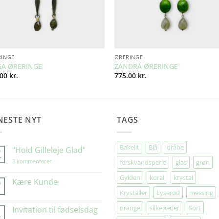
RINGE
ØRERINGE
GA ØRERINGE
ZANDRA ØRERINGE
.00
kr.
775.00
kr.
NESTE NYT
TAGS
Bakelit
Blå
dråbe
”Hold Gilleleje Glad”
9
r
til
3 kommentarer
ferskvandsperle
glas
grøn
”Hold
Gilleleje
Gylden
koral
krystal
Glad”
Kære Kunde
0
Krystaller
Lyserød
messing
Ingen
kommentarer
til
orange
silkeperler
Sort
Invitation til fødselsdag
1
Kære
t
Kunde