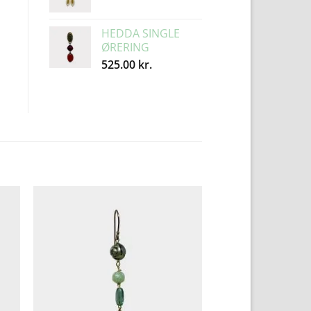
HEDDA SINGLE
ØRERING
525.00
kr.
to
Add to
ist
Wishlist