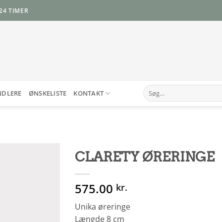
24 TIMER
Søg
NDLERE
ØNSKELISTE
KONTAKT
efter:
CLARETY ØRERINGE
Add to
575.00
Wishlist
kr.
Unika øreringe
Længde 8 cm