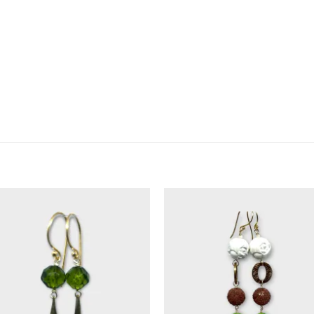
Add to
Add 
Wishlist
Wishl