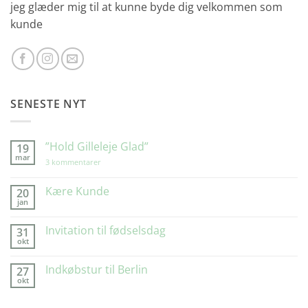
jeg glæder mig til at kunne byde dig velkommen som
kunde
SENESTE NYT
”Hold Gilleleje Glad”
19
mar
til
3 kommentarer
”Hold
Gilleleje
Glad”
Kære Kunde
20
jan
Ingen
kommentarer
til
Invitation til fødselsdag
31
Kære
okt
Kunde
Ingen
kommentarer
til
Indkøbstur til Berlin
27
Invitation
okt
til
Ingen
fødselsdag
kommentarer
til