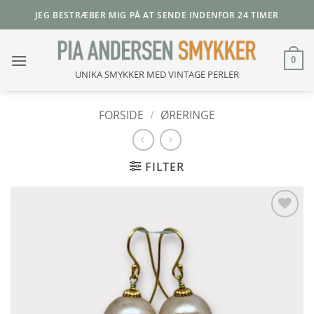
Fortsæt
JEG BESTRÆBER MIG PÅ AT SENDE INDENFOR 24 TIMER
til
indhold
0
UNIKA SMYKKER MED VINTAGE PERLER
FORSIDE
/
ØRERINGE
FILTER
Add to
Wishlist