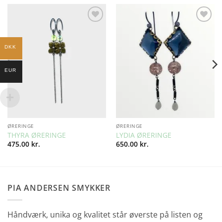
Add to
Add to
Wishlist
Wishlist
DKK
EUR
ØRERINGE
ØRERINGE
THYRA ØRERINGE
LYDIA ØRERINGE
475.00
kr.
650.00
kr.
PIA ANDERSEN SMYKKER
Håndværk, unika og kvalitet står øverste på listen og