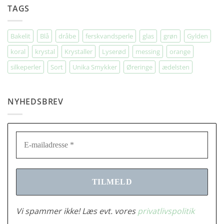
Indkøbstur
TAGS
til
Berlin
Bakelit
Blå
dråbe
ferskvandsperle
glas
grøn
Gylden
koral
krystal
Krystaller
Lyserød
messing
orange
silkeperler
Sort
Unika Smykker
Øreringe
ædelsten
NYHEDSBREV
Vi spammer ikke! Læs evt. vores
privatlivspolitik