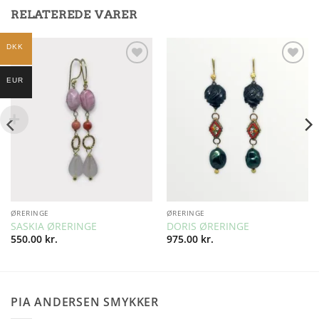
RELATEREDE VARER
DKK
Add to
Add to
EUR
Wishlist
Wishlist
ØRERINGE
ØRERINGE
SASKIA ØRERINGE
DORIS ØRERINGE
550.00
kr.
975.00
kr.
PIA ANDERSEN SMYKKER