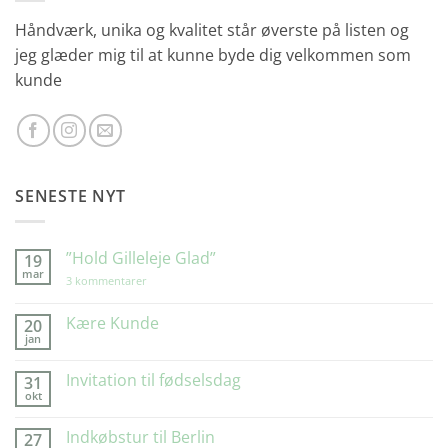
Håndværk, unika og kvalitet står øverste på listen og
jeg glæder mig til at kunne byde dig velkommen som
kunde
SENESTE NYT
”Hold Gilleleje Glad”
19
mar
til
3 kommentarer
”Hold
Gilleleje
Glad”
Kære Kunde
20
jan
Ingen
kommentarer
til
Invitation til fødselsdag
31
Kære
okt
Kunde
Ingen
kommentarer
til
Indkøbstur til Berlin
27
Invitation