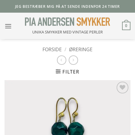
Fortsæt
JEG BESTRÆBER MIG PÅ AT SENDE INDENFOR 24 TIMER
til
indhold
0
UNIKA SMYKKER MED VINTAGE PERLER
FORSIDE
/
ØRERINGE
FILTER
Add to
Wishlist