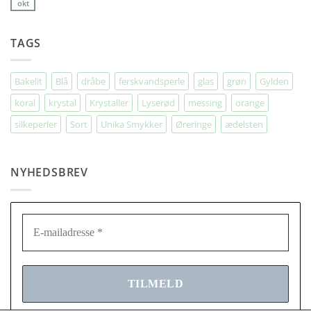
okt
til
Ingen
fødselsdag
kommentarer
til
Indkøbstur
TAGS
til
Berlin
Bakelit
Blå
dråbe
ferskvandsperle
glas
grøn
Gylden
koral
krystal
Krystaller
Lyserød
messing
orange
silkeperler
Sort
Unika Smykker
Øreringe
ædelsten
NYHEDSBREV