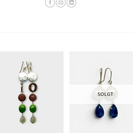
Add to
Add 
Wishlist
Wishl
SOLGT