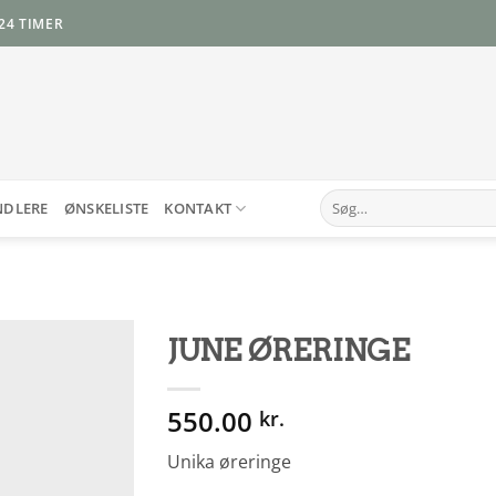
24 TIMER
Søg
NDLERE
ØNSKELISTE
KONTAKT
efter:
JUNE ØRERINGE
Add to
550.00
Wishlist
kr.
Unika øreringe