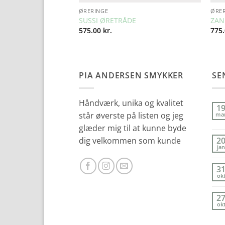
ØRERINGE
ØRE
INGE
SUSSI ØRETRÅDE
ZAN
575.00
kr.
775
PIA ANDERSEN SMYKKER
SE
Håndværk, unika og kvalitet
1
står øverste på listen og jeg
ma
glæder mig til at kunne byde
dig velkommen som kunde
2
jan
3
ok
2
ok