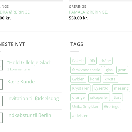
RINGE
ØRERINGE
DRA ØRERINGE
PAMALA ØRERINGE.
.00
kr.
550.00
kr.
NESTE NYT
TAGS
Bakelit
Blå
dråbe
”Hold Gilleleje Glad”
9
r
til
3 kommentarer
ferskvandsperle
glas
grøn
”Hold
Gilleleje
Gylden
koral
krystal
Glad”
Kære Kunde
0
Krystaller
Lyserød
messing
Ingen
kommentarer
til
orange
silkeperler
Sort
Invitation til fødselsdag
1
Kære
t
Kunde
Ingen
Unika Smykker
Øreringe
kommentarer
til
Indkøbstur til Berlin
7
ædelsten
Invitation
t
til
Ingen
fødselsdag
kommentarer
til