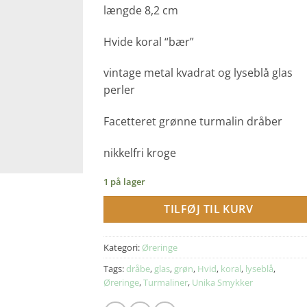
længde 8,2 cm
Hvide koral “bær”
vintage metal kvadrat og lyseblå glas
perler
Facetteret grønne turmalin dråber
nikkelfri kroge
1 på lager
TILFØJ TIL KURV
Kategori:
Øreringe
Tags:
dråbe
,
glas
,
grøn
,
Hvid
,
koral
,
lyseblå
,
Øreringe
,
Turmaliner
,
Unika Smykker