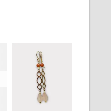
to
Add to
ist
Wishlist