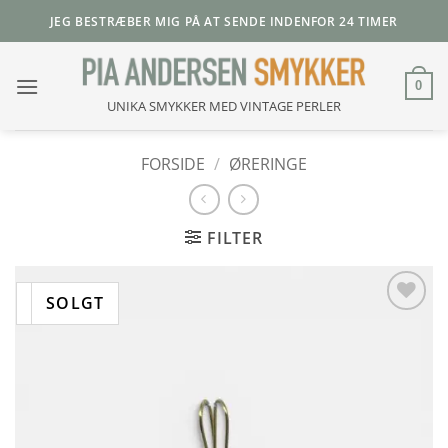
Fortsæt
JEG BESTRÆBER MIG PÅ AT SENDE INDENFOR 24 TIMER
til
indhold
0
UNIKA SMYKKER MED VINTAGE PERLER
FORSIDE
/
ØRERINGE
FILTER
Add to
Wishlist