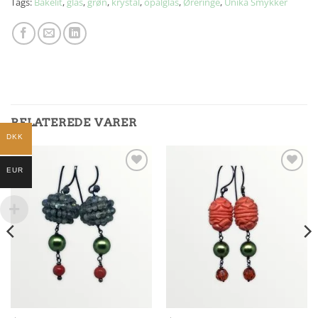
Tags:
Bakelit
,
glas
,
grøn
,
krystal
,
opalglas
,
Øreringe
,
Unika Smykker
RELATEREDE VARER
DKK
EUR
Add to
Add to
Wishlist
Wishlist