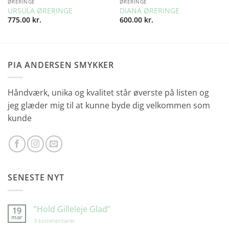
ØRERINGE
ØRERINGE
URSULA ØRERINGE
DIANA ØRERINGE
775.00
kr.
600.00
kr.
PIA ANDERSEN SMYKKER
Håndværk, unika og kvalitet står øverste på listen og
jeg glæder mig til at kunne byde dig velkommen som
kunde
SENESTE NYT
”Hold Gilleleje Glad”
19
mar
til
3 kommentarer
”Hold