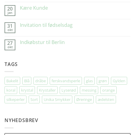
Gilleleje
Glad”
Kære Kunde
20
jan
Ingen
kommentarer
til
Invitation til fødselsdag
31
Kære
okt
Kunde
Ingen
kommentarer
til
Indkøbstur til Berlin
27
Invitation
okt
til
Ingen
fødselsdag
kommentarer
til
Indkøbstur
TAGS
til
Berlin
Bakelit
Blå
dråbe
ferskvandsperle
glas
grøn
Gylden
koral
krystal
Krystaller
Lyserød
messing
orange
silkeperler
Sort
Unika Smykker
Øreringe
ædelsten
NYHEDSBREV