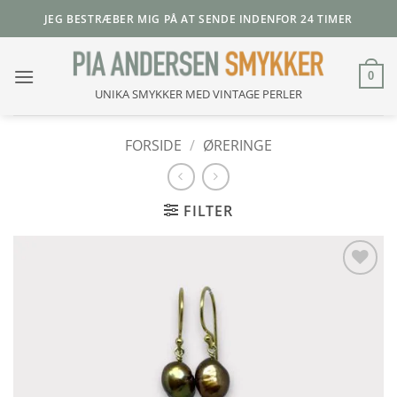
Fortsæt
JEG BESTRÆBER MIG PÅ AT SENDE INDENFOR 24 TIMER
til
indhold
0
UNIKA SMYKKER MED VINTAGE PERLER
FORSIDE
/
ØRERINGE
FILTER
Add to
Wishlist