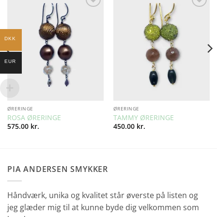
Add to
Add to
Wishlist
Wishlist
DKK
EUR
ØRERINGE
ØRERINGE
ROSA ØRERINGE
TAMMY ØRERINGE
575.00
kr.
450.00
kr.
PIA ANDERSEN SMYKKER
Håndværk, unika og kvalitet står øverste på listen og
jeg glæder mig til at kunne byde dig velkommen som