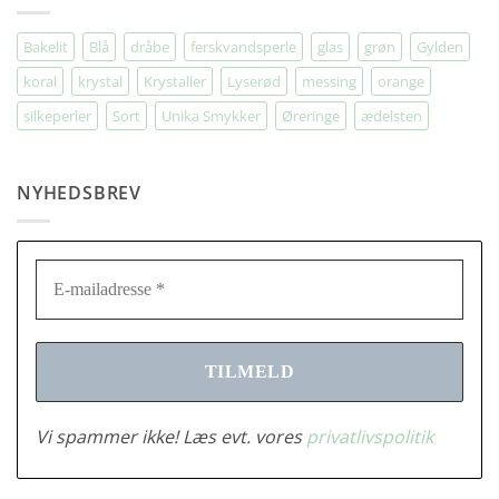
Bakelit
Blå
dråbe
ferskvandsperle
glas
grøn
Gylden
koral
krystal
Krystaller
Lyserød
messing
orange
silkeperler
Sort
Unika Smykker
Øreringe
ædelsten
NYHEDSBREV
Vi spammer ikke! Læs evt. vores
privatlivspolitik