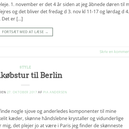
leleje. 1. november er det 4 år siden at jeg åbnede døren til m
fejres og det bliver det fredag d 3. nov kl 11-17 og lørdag d 4
. Det er […]
FORTSÆT MED AT LÆSE
→
Skriv en kommen
STYLE
købstur til Berlin
 DEN
27. OKTOBER 2017
AF
PIA ANDERSEN
an finde nogle sjove og anderledes komponenter til mine
kelit kæder, skønne håndslebne krystaller og vidunderlige
 mig, det plejer jo at være i Paris jeg finder de skønneste