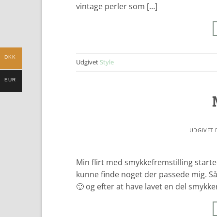
vintage perler som […]
DKK
Udgivet
Style
EUR
UDGIVET
Min flirt med smykkefremstilling start
kunne finde noget der passede mig. Så 
🙂 og efter at have lavet en del smykker