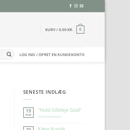
KURV /
0.00
KR.
0
LOG IND / OPRET EN KUNDEKONTO
SENESTE INDLÆG
”Hold Gilleleje Glad”
19
mar
til
3 kommentarer
”Hold
Gilleleje
Glad”
Kære Kunde
20