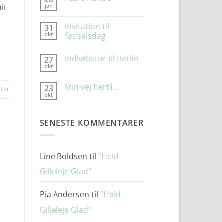
jan
it
Ingen
kommentarer
.
til
Invitation til
31
Kære
okt
Kunde
fødselsdag
Ingen
kommentarer
Indkøbstur til Berlin
27
til
Invitation
okt
Ingen
til
kommentarer
fødselsdag
til
Min vej hertil…
23
Indkøbstur
tar
okt
til
Ingen
Berlin
kommentarer
til
Min
SENESTE KOMMENTARER
vej
hertil…
Line Boldsen
til
”Hold
Gilleleje Glad”
Pia Andersen
til
”Hold
Gilleleje Glad”