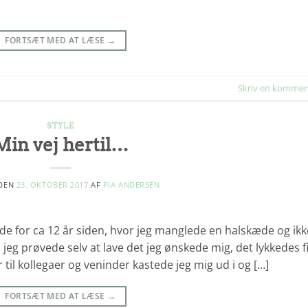
FORTSÆT MED AT LÆSE
→
Skriv en kommen
STYLE
Min vej hertil…
 DEN
23. OKTOBER 2017
AF
PIA ANDERSEN
ede for ca 12 år siden, hvor jeg manglede en halskæde og ikk
jeg prøvede selv at lave det jeg ønskede mig, det lykkedes f
 til kollegaer og veninder kastede jeg mig ud i og […]
FORTSÆT MED AT LÆSE
→