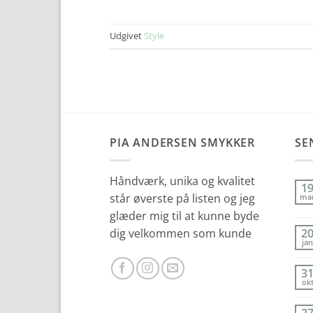
Udgivet
Style
PIA ANDERSEN SMYKKER
SE
Håndværk, unika og kvalitet
1
står øverste på listen og jeg
ma
glæder mig til at kunne byde
dig velkommen som kunde
2
jan
3
ok
2