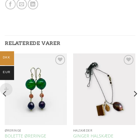
RELATEREDE VARER
DKK
Add to
Add to
EUR
Wishlist
Wishlist
ØRERINGE
HALSKÆDER
BOLETTE ØRERINGE
GINGER HALSKÆDE