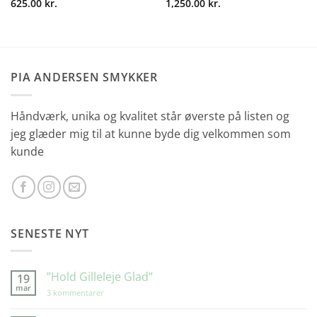
625.00
kr.
1,250.00
kr.
PIA ANDERSEN SMYKKER
Håndværk, unika og kvalitet står øverste på listen og
jeg glæder mig til at kunne byde dig velkommen som
kunde
SENESTE NYT
”Hold Gilleleje Glad”
19
mar
til
3 kommentarer
”Hold
Gilleleje