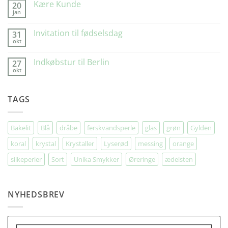
Glad”
Kære Kunde
20
jan
Ingen
kommentarer
til
Invitation til fødselsdag
31
Kære
okt
Kunde
Ingen
kommentarer
til
Indkøbstur til Berlin
27
Invitation
okt
til
Ingen
fødselsdag
kommentarer
til
Indkøbstur
TAGS
til
Berlin
Bakelit
Blå
dråbe
ferskvandsperle
glas
grøn
Gylden
koral
krystal
Krystaller
Lyserød
messing
orange
silkeperler
Sort
Unika Smykker
Øreringe
ædelsten
NYHEDSBREV