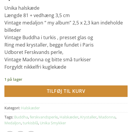
Unika halskæde
Længde 81 + vedhæng 3,5 cm
Vintage medaljon “ my album” 2,5 x 2,3 kan indeholde
billeder
Vintage Buddha i turkis , presset glas og
Ring med krystaller, begge fundet i Paris
Udboret Ferskvands perle,
Vintage Madonna og bitte små turkiser
Forgyldt nikkelfri kuglekæde
1 på lager
TILFØJ TIL KURV
Kategori:
Halskæder
Tags:
Buddha
,
ferskvandsperle
,
Halskæder
,
Krystaller
,
Madonna
,
Medaljon
,
turkisblå
,
Unika Smykker