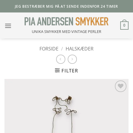
Fortsæt
JEG BESTRÆBER MIG PÅ AT SENDE INDENFOR 24 TIMER
til
indhold
0
UNIKA SMYKKER MED VINTAGE PERLER
FORSIDE
/
HALSKÆDER
FILTER
Add to
Wishlist