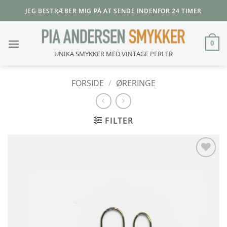
Fortsæt
JEG BESTRÆBER MIG PÅ AT SENDE INDENFOR 24 TIMER
til
indhold
0
UNIKA SMYKKER MED VINTAGE PERLER
FORSIDE
/
ØRERINGE
FILTER
Add to
Wishlist