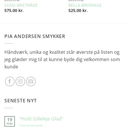
SUSSI ØRETRÅDE
BELLA ØRERINGE
575.00
kr.
525.00
kr.
PIA ANDERSEN SMYKKER
Håndværk, unika og kvalitet står øverste på listen og
jeg glæder mig til at kunne byde dig velkommen som
kunde
SENESTE NYT
”Hold Gilleleje Glad”
19
mar
til
3 kommentarer
”Hold