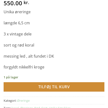
550.00
kr.
Unika øreringe
længde 6,5 cm
3 x vintage dele
sort og rød koral
messing led , alt fundet i DK
forgyldt nikkelfri kroge
1 på lager
TILFØJ TIL KURV
Kategori:
Øreringe
Tags:
koral
,
Øreringe
,
Rød
,
Sort
,
Unika Smykker