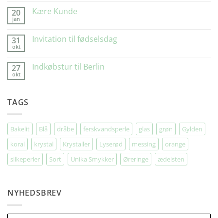
Gilleleje
Glad”
Kære Kunde
20
jan
Ingen
kommentarer
til
Invitation til fødselsdag
31
Kære
okt
Kunde
Ingen
kommentarer
til
Indkøbstur til Berlin
27
Invitation
okt
til
Ingen
fødselsdag
kommentarer
til
Indkøbstur
TAGS
til
Berlin
Bakelit
Blå
dråbe
ferskvandsperle
glas
grøn
Gylden
koral
krystal
Krystaller
Lyserød
messing
orange
silkeperler
Sort
Unika Smykker
Øreringe
ædelsten
NYHEDSBREV