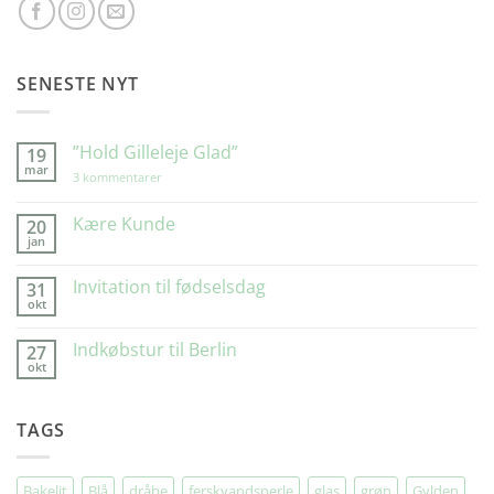
SENESTE NYT
”Hold Gilleleje Glad”
19
mar
til
3 kommentarer
”Hold
Gilleleje
Glad”
Kære Kunde
20
jan
Ingen
kommentarer
til
Invitation til fødselsdag
31
Kære
okt
Kunde
Ingen
kommentarer
til
Indkøbstur til Berlin
27
Invitation
okt
til
Ingen
fødselsdag
kommentarer
til
Indkøbstur
TAGS
til
Berlin
Bakelit
Blå
dråbe
ferskvandsperle
glas
grøn
Gylden