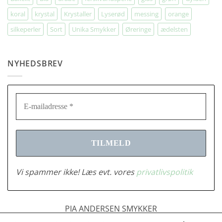
koral
krystal
Krystaller
Lyserød
messing
orange
silkeperler
Sort
Unika Smykker
Øreringe
ædelsten
NYHEDSBREV
Vi spammer ikke! Læs evt. vores
privatlivspolitik
PIA ANDERSEN SMYKKER
Tlf.: 2683378 | CVR: 28916701 |