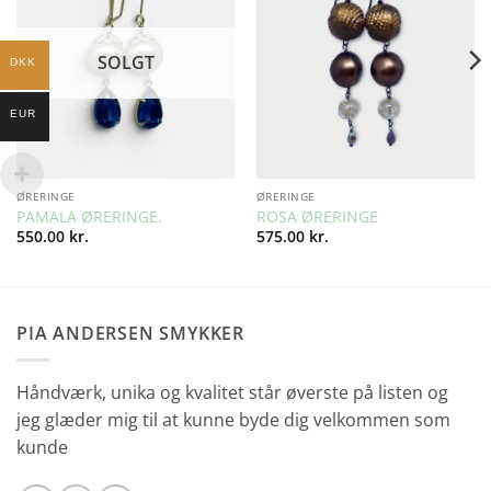
SOLGT
DKK
EUR
ØRERINGE
ØRERINGE
PAMALA ØRERINGE.
ROSA ØRERINGE
550.00
kr.
575.00
kr.
PIA ANDERSEN SMYKKER
Håndværk, unika og kvalitet står øverste på listen og
jeg glæder mig til at kunne byde dig velkommen som
kunde