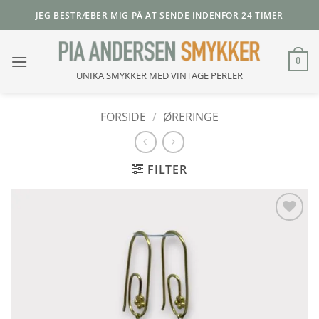
Fortsæt
JEG BESTRÆBER MIG PÅ AT SENDE INDENFOR 24 TIMER
til
indhold
0
UNIKA SMYKKER MED VINTAGE PERLER
FORSIDE
/
ØRERINGE
FILTER
Add to
Wishlist