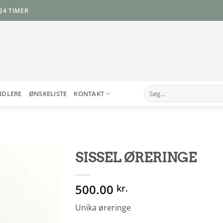
24 TIMER
Søg
NDLERE
ØNSKELISTE
KONTAKT
efter:
SISSEL ØRERINGE
Add to
500.00
Wishlist
kr.
Unika øreringe