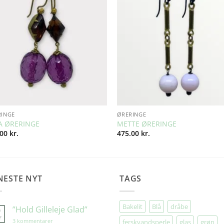
Wishlist
Wishl
RINGE
ØRERINGE
A ØRERINGE
METTE ØRERINGE
.00
kr.
475.00
kr.
NESTE NYT
TAGS
Bakelit
Blå
dråbe
”Hold Gilleleje Glad”
9
r
til
3 kommentarer
ferskvandsperle
glas
grøn