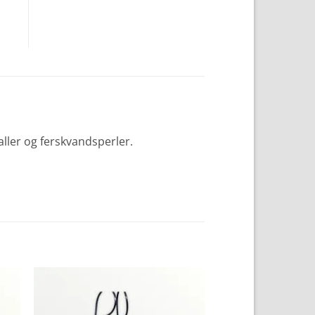
aller og ferskvandsperler.
to
Add to