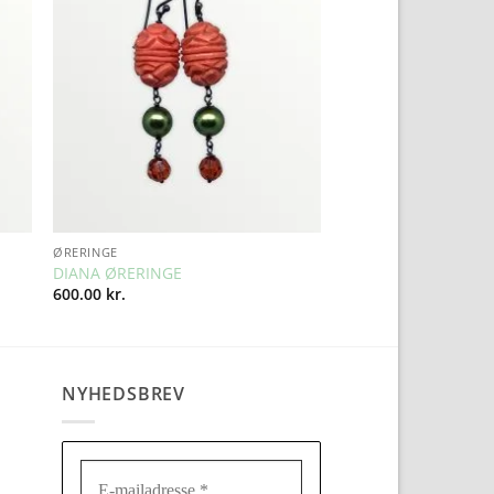
ist
Wishlist
ØRERINGE
DIANA ØRERINGE
600.00
kr.
NYHEDSBREV