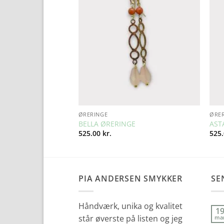
Wishlist
Wishlist
SOLGT
ØRERINGE
ØRE
NGE
BELLA ØRERINGE
AST
525.00
kr.
525
PIA ANDERSEN SMYKKER
SE
Håndværk, unika og kvalitet
1
står øverste på listen og jeg
ma