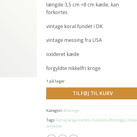
længde 3,5 cm +8 cm kæde, kan
forkortes
vintage koral fundet i DK
vintage messing fra USA
oxideret kæde
forgyldte nikkelfri kroge
1 på lager
TILFØJ TIL KURV
Kategori:
Øreringe
Tags:
koral
,
lange kæder
,
oxideret
,
Øreringe
,
Unika
Smykker