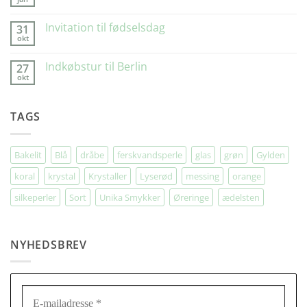
Ingen
kommentarer
til
Invitation til fødselsdag
31
Kære
okt
Kunde
Ingen
kommentarer
til
Indkøbstur til Berlin
27
Invitation
okt
til
Ingen
fødselsdag
kommentarer
til
Indkøbstur
TAGS
til
Berlin
Bakelit
Blå
dråbe
ferskvandsperle
glas
grøn
Gylden
koral
krystal
Krystaller
Lyserød
messing
orange
silkeperler
Sort
Unika Smykker
Øreringe
ædelsten
NYHEDSBREV