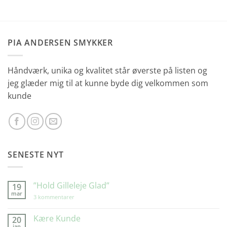
PIA ANDERSEN SMYKKER
Håndværk, unika og kvalitet står øverste på listen og
jeg glæder mig til at kunne byde dig velkommen som
kunde
SENESTE NYT
”Hold Gilleleje Glad”
19
mar
til
3 kommentarer
”Hold
Gilleleje
Glad”
Kære Kunde
20
jan