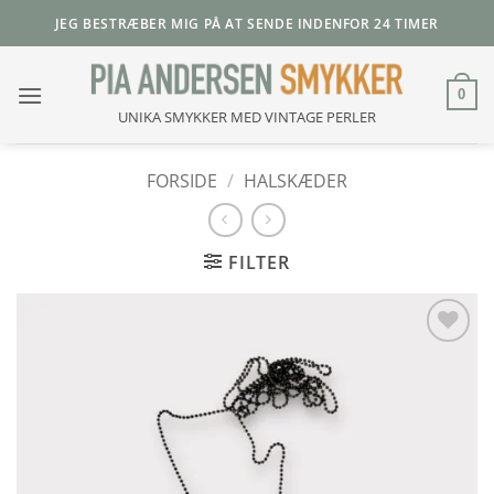
Fortsæt
JEG BESTRÆBER MIG PÅ AT SENDE INDENFOR 24 TIMER
til
indhold
0
UNIKA SMYKKER MED VINTAGE PERLER
FORSIDE
/
HALSKÆDER
FILTER
Add to
Wishlist