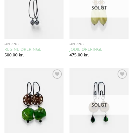
SOLGT
ØRERINGE
ØRERINGE
REGINE ØRERINGE
JODIE ØRERINGE
500.00
kr.
475.00
kr.
Add to
Add to
Wishlist
Wishlist
SOLGT