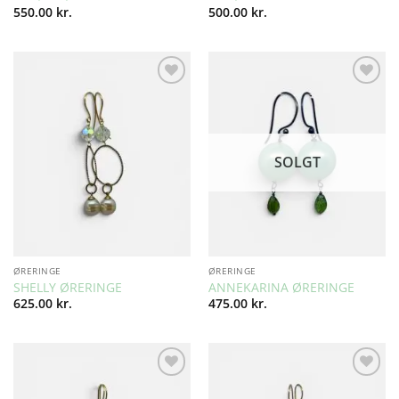
550.00
kr.
500.00
kr.
Add to
Add to
Wishlist
Wishlist
SOLGT
ØRERINGE
ØRERINGE
SHELLY ØRERINGE
ANNEKARINA ØRERINGE
625.00
kr.
475.00
kr.
Add to
Add to