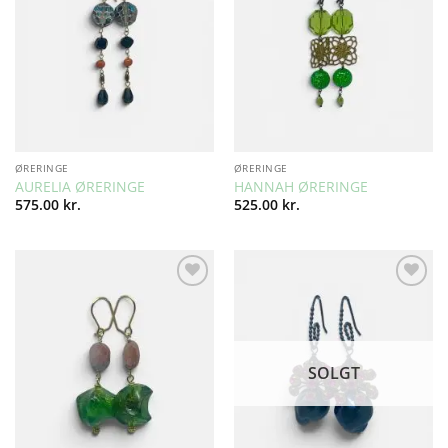
ØRERINGE
ØRERINGE
AURELIA ØRERINGE
HANNAH ØRERINGE
575.00
kr.
525.00
kr.
Add to
Add to
Wishlist
Wishlist
SOLGT