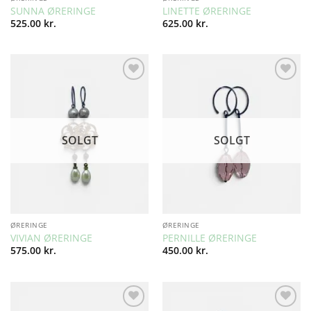
SUNNA ØRERINGE
LINETTE ØRERINGE
525.00
kr.
625.00
kr.
Add to
Add to
Wishlist
Wishlist
SOLGT
SOLGT
ØRERINGE
ØRERINGE
VIVIAN ØRERINGE
PERNILLE ØRERINGE
575.00
kr.
450.00
kr.