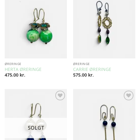
Add to
Add to
Wishlist
Wishlist
ØRERINGE
ØRERINGE
HERTA ØRERINGE
CARRIE ØRERINGE
475.00
kr.
575.00
kr.
Add to
Add to
Wishlist
Wishlist
SOLGT