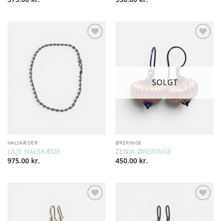
Add to
Add to
Wishlist
Wishlist
SOLGT
HALSKÆDER
ØRERINGE
LILJE HALSKÆDE
ZENIA ØRERINGE
975.00
kr.
450.00
kr.
Add to
Add to
Wishlist
Wishlist